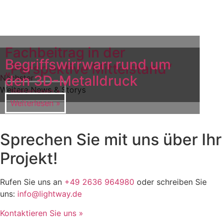
Fachbeitrag in der
Begriffswirrwarr rund um
„Perspektive Mittelstand“
den 3D-Metalldruck
Nächster
Weitere News & Storys
Weiterlesen »
Weiterlesen »
Sprechen Sie mit uns über Ihr
Projekt!
Rufen Sie uns an
+49 2636 964980
oder schreiben Sie
uns:
info@lightway.de
Kontaktieren Sie uns »