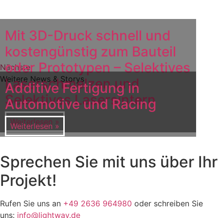
Mit 3D-Druck schnell und
kostengünstig zum Bauteil
oder Prototypen – Selektives
Nächster
Weitere News & Storys
Laserschmelzen und
Additive Fertigung in
Selektives Lasersintern
Automotive und Racing
Weiterlesen »
Weiterlesen »
Sprechen Sie mit uns über Ihr
Projekt!
Rufen Sie uns an
+49 2636 964980
oder schreiben Sie
uns:
info@lightway.de