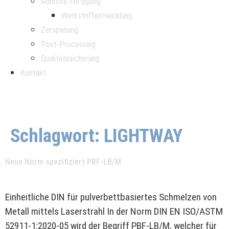
Additive Fertigung
Werkstoffentwicklung
Zerspanung
Post-Processing
Qualitätssicherung
Kontakt
Schlagwort:
LIGHTWAY
Neue Norm spezifiziert PBF-LB/M
Einheitliche DIN für pulverbettbasiertes Schmelzen von
Metall mittels Laserstrahl In der Norm DIN EN ISO/ASTM
52911-1:2020-05 wird der Begriff PBF-LB/M, welcher für