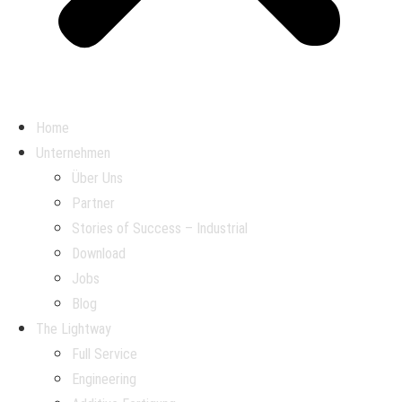
Home
Unternehmen
Über Uns
Partner
Stories of Success – Industrial
Download
Jobs
Blog
The Lightway
Full Service
Engineering