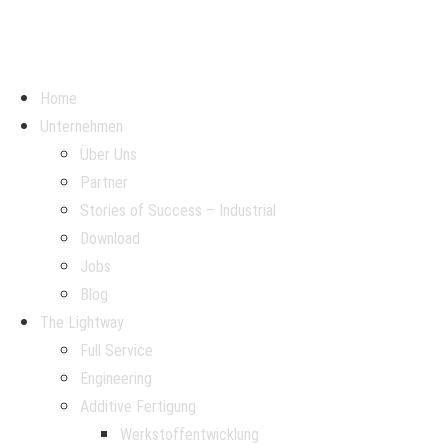
Home
Unternehmen
Über Uns
Partner
Stories of Success – Industrial
Download
Jobs
Blog
The Lightway
Full Service
Engineering
Additive Fertigung
Werkstoffentwicklung