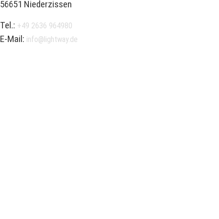
56651 Niederzissen
Tel.:
+49 2636 964980
E-Mail:
info@lightway.de